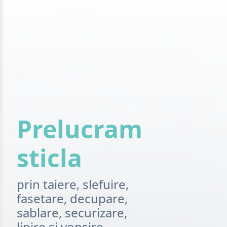
Prelucram
sticla
prin taiere, slefuire,
fasetare, decupare,
sablare, securizare,
lipire si vopsire