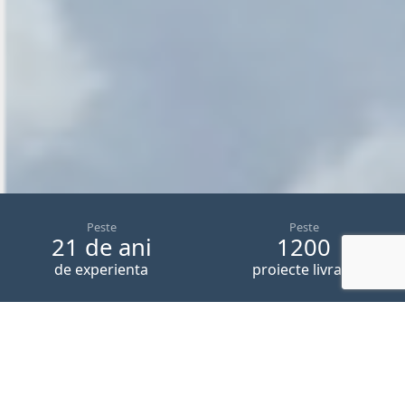
Peste
Peste
21 de ani
1200
de experienta
proiecte livrate
Peste
Peste
1.200.000
25.000
mp
de
clienti
de sticla